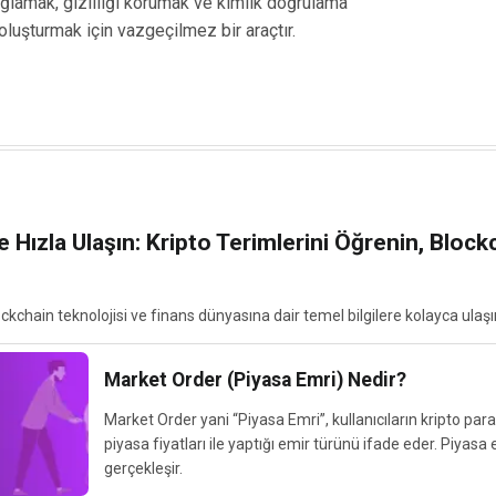
ağlamak, gizliliği korumak ve kimlik doğrulama
oluşturmak için vazgeçilmez bir araçtır.
e Hızla Ulaşın: Kripto Terimlerini Öğrenin, Bloc
lockchain teknolojisi ve finans dünyasına dair temel bilgilere kolayca ulaşı
Market Order (Piyasa Emri) Nedir?
Market Order yani “Piyasa Emri”, kullanıcıların kripto par
piyasa fiyatları ile yaptığı emir türünü ifade eder. Piyasa
gerçekleşir.