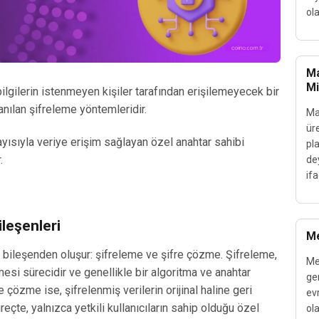
ola
Ma
Mi
 bilgilerin istenmeyen kişiler tarafından erişilemeyecek bir
nılan şifreleme yöntemleridir.
Max
üre
ayısıyla veriye erişim sağlayan özel anahtar sahibi
pl
.
de
if
ileşenleri
Me
na bileşenden oluşur: şifreleme ve şifre çözme. Şifreleme,
Me
mesi sürecidir ve genellikle bir algoritma ve anahtar
ger
re çözme ise, şifrelenmiş verilerin orijinal haline geri
ev
eçte, yalnızca yetkili kullanıcıların sahip olduğu özel
ola