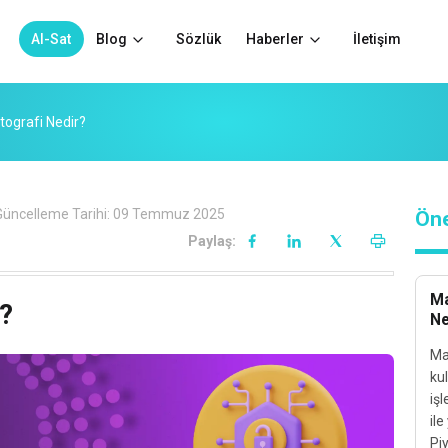
Al-Sat
Blog
Sözlük
Haberler
İletişim
tografi Nedir?
üncelleme Tarihi:
09 Temmuz 2025
Öne
Paylaş:
Ma
?
Ne
Ma
kul
işl
ile
Piy