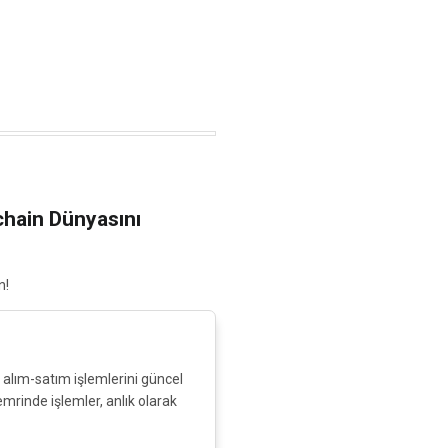
kchain Dünyasını
n!
a alım-satım işlemlerini güncel
 emrinde işlemler, anlık olarak