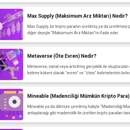
Max Supply (Maksimum Arz Miktarı) Nedir?
Max Supply, bir kripto paranın üretilmiş ya da üretilmesi
diğer deyişle “Maksimum Arz Miktarı”nı ifade eder.
Metaverse (Öte Evren) Nedir?
Metaverse, sanal veya artırılmış gerçeklik ile oluşturulan 
kelime kökeni olarak "evren" ve "ötesi" kelimelerinin birleş
Mineable (Madenciliği Mümkün Kripto Para)
Mineable ya da dilimize çevrilmiş haliyle “Madenciliği M
anlaşılacağı gibi madencilik ile üretilen kripto paraları tan