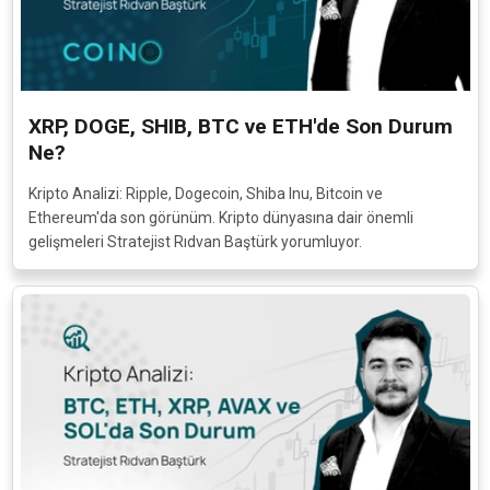
Kriptografi, bir verinin içerdiği bilgilerin istenmeyen kişiler
tarafından erişilemeyecek bir biçime dönüştürülmesinde
kullanılan şifreleme yöntemleridir.
Devamı...
XRP, DOGE, SHIB, BTC ve ETH'de Son Durum
Market Momentum Nedir?
Ne?
Market Momentum, kripto para birimlerine uygulanabilen bir
Kripto Analizi: Ripple, Dogecoin, Shiba Inu, Bitcoin ve
strateji çeşididir.
Devamı...
Ethereum'da son görünüm. Kripto dünyasına dair önemli
gelişmeleri Stratejist Rıdvan Baştürk yorumluyor.
Orphan Block (Eskimiş/Reddedilmiş Blok)
Nedir?
Orphan Block; Türkçeye “Eskimiş ya da Reddedilmiş Blok”
olarak çevrilebilir. Doğrulanan ancak blockchain ağına kabul
edilmeyen blokları tanımlamak için kullanılır.
Devamı...
Satoshi (SATS) Nedir?