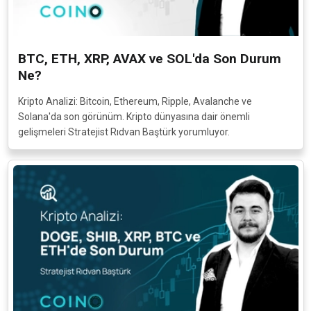
Satoshi, bir Bitcoin'in 100 milyonda 1'ine karşılık gelen en
küçük birimini ifade eder. “Sats” biçiminde kısaltılarak da
kullanılabilir.
Devamı...
BTC, ETH, XRP, AVAX ve SOL'da Son Durum
Ne?
Technical Analysis (Teknik Analiz) Nedir?
Kripto Analizi: Bitcoin, Ethereum, Ripple, Avalanche ve
Technical Analysis, Türkçeye çevrilmiş haliyle “Teknik Analiz”;
Solana'da son görünüm. Kripto dünyasına dair önemli
genel olarak finansal bir varlığın, grafiği üzerinden geçmiş
gelişmeleri Stratejist Rıdvan Baştürk yorumluyor.
fiyat performansı ve değişimleri incelenerek, piyasanın
gelecekte hangi yönde değişim göstereceğini tahmin etme
yöntemidir.
Devamı...