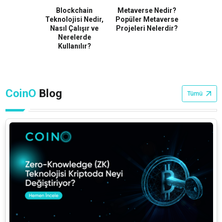
per Nedir?
Blockchain
Metaverse Nedir?
Tether 
azılır ve
Teknolojisi Nedir,
Popüler Metaverse
Ned
nur?
Nasıl Çalışır ve
Projeleri Nelerdir?
Nerelerde
Kullanılır?
CoinO
Blog
Tümü