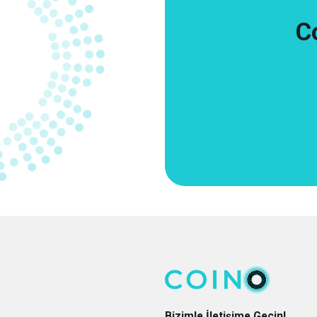
C
Bizimle İletişime Geçin!