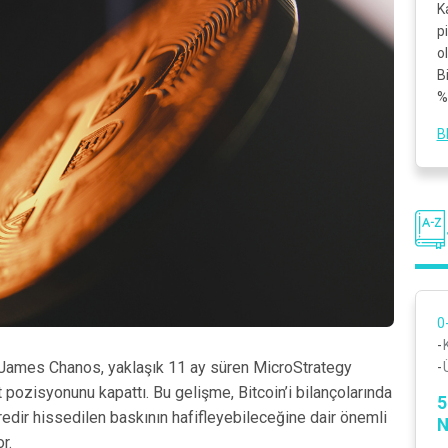
K
p
o
B
%
B
0
 James Chanos, yaklaşık 11 ay süren MicroStrategy
 pozisyonunu kapattı. Bu gelişme, Bitcoin’i bilançolarında
5
edir hissedilen baskının hafifleyebileceğine dair önemli
N
r.