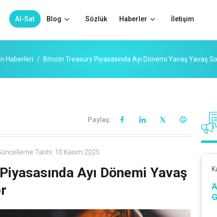
Al-Sat
Blog
Sözlük
Haberler
İletişim
n Haberleri
Bitcoin Treasury Piyasasında Ayı Dönemi Yavaş Yavaş So
Paylaş:
üncelleme Tarihi:
10 Kasım 2025
 Piyasasında Ayı Dönemi Yavaş
K
A
r
G