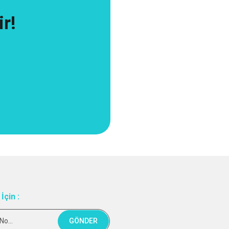
r!
İçin :
No...
GÖNDER