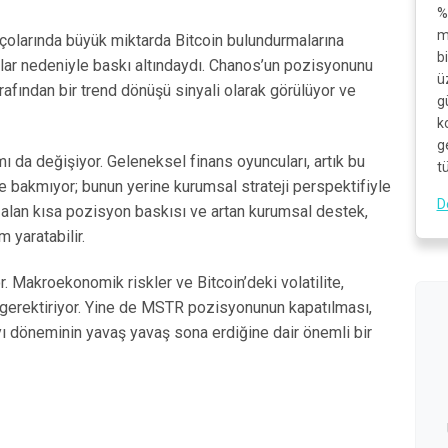
%
m
lançolarında büyük miktarda Bitcoin bulundurmalarına
b
ar nedeniyle baskı altındaydı. Chanos’un pozisyonunu
ü
rafından bir trend dönüşü sinyali olarak görülüyor ve
g
k
g
mı da değişiyor. Geleneksel finans oyuncuları, artık bu
t
e bakmıyor; bunun yerine kurumsal strateji perspektifiyle
D
zalan kısa pozisyon baskısı ve artan kurumsal destek,
m yaratabilir.
r. Makroekonomik riskler ve Bitcoin’deki volatilite,
ı gerektiriyor. Yine de MSTR pozisyonunun kapatılması,
yı döneminin yavaş yavaş sona erdiğine dair önemli bir