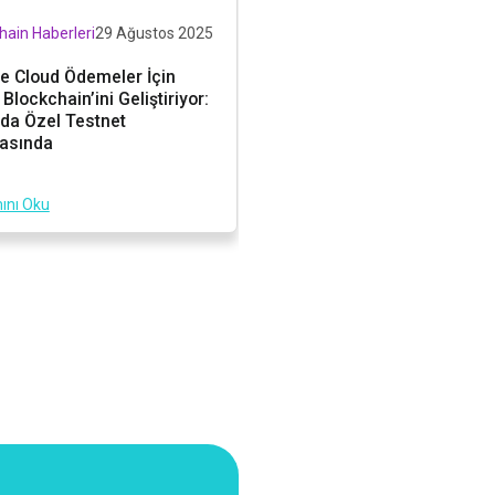
hain Haberleri
29 Ağustos 2025
Blockchain Haberleri
29 Ağust
e Cloud Ödemeler İçin
Filipinli Senatör Hükümet
Blockchain’ini Geliştiriyor:
Bütçesini Blokzincirine T
da Özel Testnet
Öneriyor
asında
ını Oku
Devamını Oku