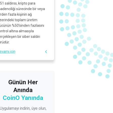
51 saldırısı, kripto para
adenciliği sürecinde bir veya
irden fazla kişinin ağ
zerindeki toplam üretim
ücünün %50’sinden fazlasını
ontrol altına almasıyla
erçekleşen bir siber saldırı
ürüdür.
evamı için
Günün Her
Anında
CoinO Yanında
Uygulamayı indirin, üye olun,