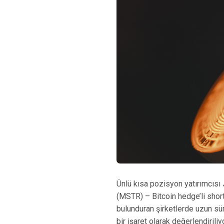
Ünlü kısa pozisyon yatırımcısı
(MSTR) – Bitcoin hedge’li short
bulunduran şirketlerde uzun sür
bir işaret olarak değerlendiriliyo