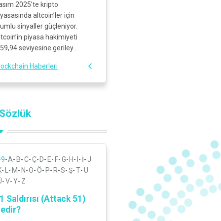
asım 2025’te kripto
iyasasında altcoin’ler için
lumlu sinyaller güçleniyor.
itcoin’in piyasa hakimiyeti
59,94 seviyesine geriley...
lockchain Haberleri
Sözlük
-9
A
B
C
Ç
D
E
F
G
H
I
İ
J
K
L
M
N
O
Ö
P
R
S
Ş
T
U
Ü
V
Y
Z
1 Saldırısı (Attack 51)
edir?