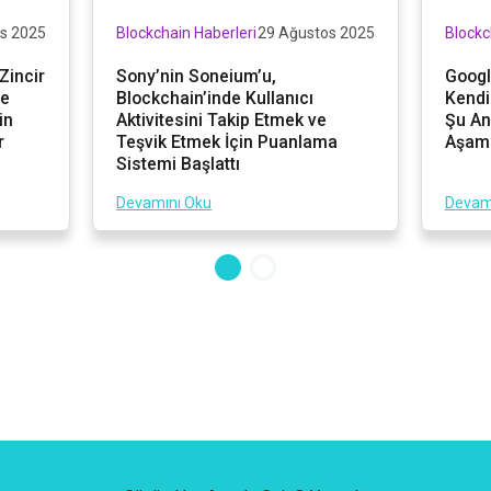
s 2025
Blockchain Haberleri
29 Ağustos 2025
Blockc
Zincir
Sony’nin Soneium’u,
Googl
se
Blockchain’inde Kullanıcı
Kendi 
in
Aktivitesini Takip Etmek ve
Şu An
r
Teşvik Etmek İçin Puanlama
Aşam
Sistemi Başlattı
Devamını Oku
Devam