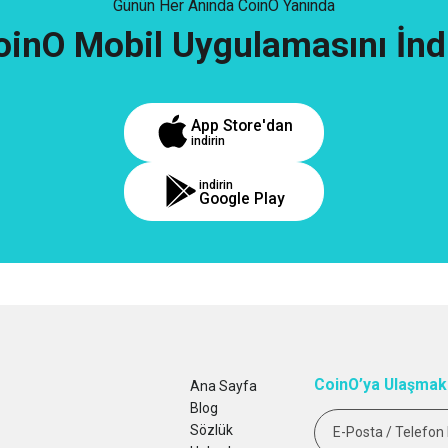
Günün Her Anında CoinO Yanında
oinO Mobil Uygulamasını İndi
App Store'dan
indirin
indirin
Google Play
CoinO’ya Ulaşmak 
Ana Sayfa
Blog
Sözlük
E-Posta / Telefon 