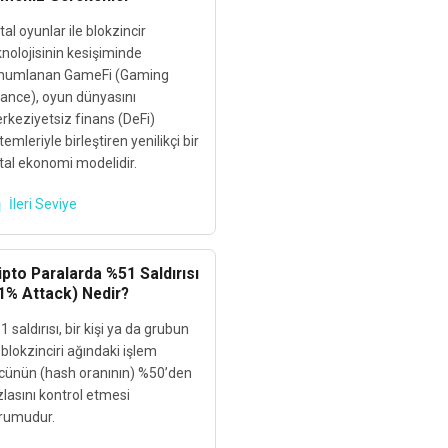
ital oyunlar ile blokzincir
nolojisinin kesişiminde
numlanan GameFi (Gaming
nance), oyun dünyasını
rkeziyetsiz finans (DeFi)
temleriyle birleştiren yenilikçi bir
ital ekonomi modelidir.
İleri Seviye
ipto Paralarda %51 Saldırısı
1% Attack) Nedir?
 saldırısı, bir kişi ya da grubun
 blokzinciri ağındaki işlem
cünün (hash oranının) %50’den
lasını kontrol etmesi
rumudur.