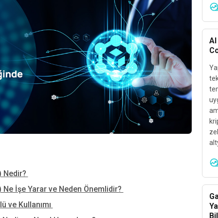
AI
Co
Yap
tek
te
uy
ama
kri
ze
alt
) Nedir?
) Ne İşe Yarar ve Neden Önemlidir?
Ga
lü ve Kullanımı
Ya
Bi