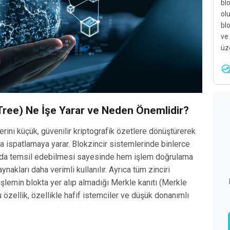
blo
olu
blo
ve
üze
Tree) Ne İşe Yarar ve Neden Önemlidir?
rini küçük, güvenilir kriptografik özetlere dönüştürerek
a ispatlamaya yarar. Blokzincir sistemlerinde binlerce
tında temsil edebilmesi sayesinde hem işlem doğrulama
nakları daha verimli kullanılır. Ayrıca tüm zinciri
şlemin blokta yer alıp almadığı Merkle kanıtı (Merkle
u özellik, özellikle hafif istemciler ve düşük donanımlı