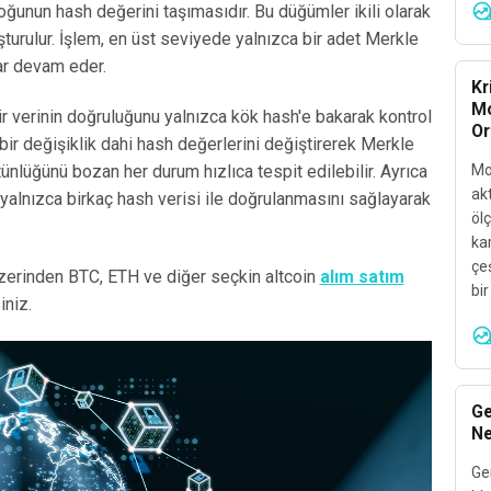
oğunun hash değerini taşımasıdır. Bu düğümler ikili olarak
şturulur. İşlem, en üst seviyede yalnızca bir adet Merkle
ar devam eder.
Kr
Mo
r verinin doğruluğunu yalnızca kök hash'e bakarak kontrol
Or
ir değişiklik dahi hash değerlerini değiştirerek Merkle
ünlüğünü bozan her durum hızlıca tespit edilebilir. Ayrıca
Mo
akt
yalnızca birkaç hash verisi ile doğrulanmasını sağlayarak
öl
kar
çeş
erinden BTC, ETH ve diğer seçkin altcoin
alım satım
bi
iniz.
Ge
Ne
Ge