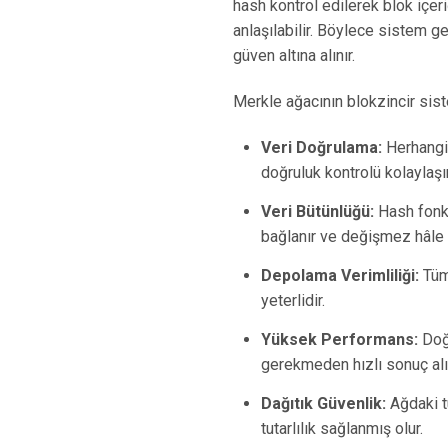
hash kontrol edilerek blok içer
anlaşılabilir. Böylece sistem 
güven altına alınır.
Merkle ağacının blokzincir siste
Veri Doğrulama:
Herhangi 
doğruluk kontrolü kolaylaşır
Veri Bütünlüğü:
Hash fonks
bağlanır ve değişmez hâle ge
Depolama Verimliliği:
Tüm 
yeterlidir.
Yüksek Performans:
Doğr
gerekmeden hızlı sonuç alın
Dağıtık Güvenlik:
Ağdaki t
tutarlılık sağlanmış olur.