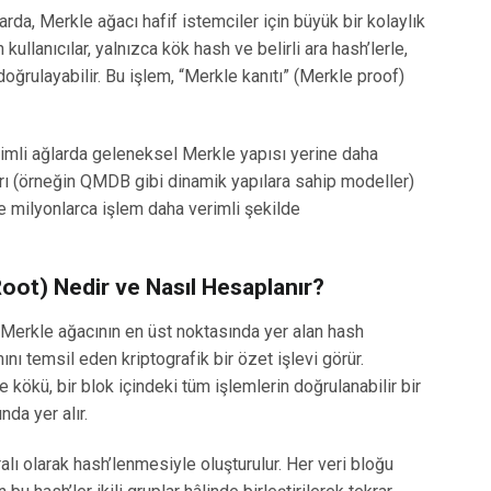
arda, Merkle ağacı hafif istemciler için büyük bir kolaylık
ullanıcılar, yalnızca kök hash ve belirli ara hash’lerle,
 doğrulayabilir. Bu işlem, “Merkle kanıtı” (Merkle proof)
cimli ağlarda geleneksel Merkle yapısı yerine daha
rı (örneğin QMDB gibi dinamik yapılara sahip modeller)
e milyonlarca işlem daha verimli şekilde
oot) Nedir ve Nasıl Hesaplanır?
 Merkle ağacının en üst noktasında yer alan hash
nı temsil eden kriptografik bir özet işlevi görür.
kökü, bir blok içindeki tüm işlemlerin doğrulanabilir bir
nda yer alır.
ralı olarak hash’lenmesiyle oluşturulur. Her veri bloğu