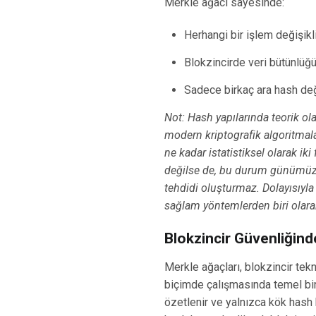
Merkle ağacı sayesinde:
Herhangi bir işlem değişikli
Blokzincirde veri bütünlüğü 
Sadece birkaç ara hash değe
Not: Hash yapılarında teorik ol
modern kriptografik algoritmalar,
ne kadar istatistiksel olarak iki 
değilse de, bu durum günümüzde
tehdidi oluşturmaz. Dolayısıyla 
sağlam yöntemlerden biri olarak
Blokzincir Güvenliğind
Merkle ağaçları, blokzincir tekn
biçimde çalışmasında temel bir 
özetlenir ve yalnızca kök hash 