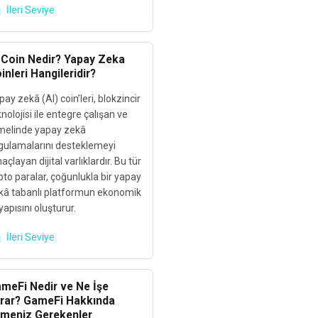
İleri Seviye
 Coin Nedir? Yapay Zeka
inleri Hangileridir?
ay zekâ (AI) coin’leri, blokzincir
nolojisi ile entegre çalışan ve
melinde yapay zekâ
gulamalarını desteklemeyi
çlayan dijital varlıklardır. Bu tür
pto paralar, çoğunlukla bir yapay
kâ tabanlı platformun ekonomik
yapısını oluşturur.
İleri Seviye
meFi Nedir ve Ne İşe
rar? GameFi Hakkında
lmeniz Gerekenler