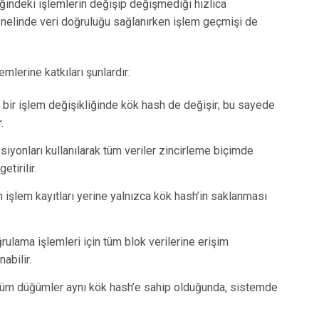
iğindeki işlemlerin değişip değişmediği hızlıca
genelinde veri doğruluğu sağlanırken işlem geçmişi de
mlerine katkıları şunlardır:
bir işlem değişikliğinde kök hash de değişir; bu sayede
.
iyonları kullanılarak tüm veriler zincirleme biçimde
tirilir.
işlem kayıtları yerine yalnızca kök hash’in saklanması
ulama işlemleri için tüm blok verilerine erişim
abilir.
üm düğümler aynı kök hash’e sahip olduğunda, sistemde