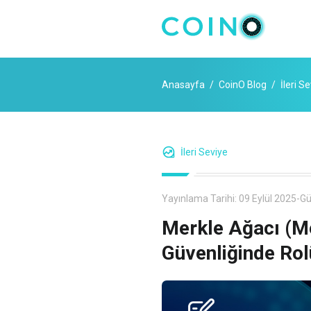
Anasayfa
CoinO Blog
İleri S
İleri Seviye
Yayınlama Tarihi:
09 Eylül 2025
-
Gü
Merkle Ağacı (Me
Güvenliğinde Rol