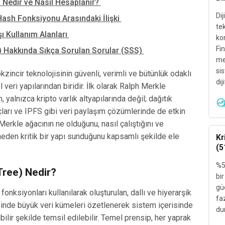
 Nedir ve Nasıl Hesaplanır?
Dij
Hash Fonksiyonu Arasındaki İlişki
tek
ı Kullanım Alanları
ko
Fi
) Hakkında Sıkça Sorulan Sorular (SSS)
me
sis
zincir teknolojisinin güvenli, verimli ve bütünlük odaklı
dij
eri yapılarından biridir. İlk olarak Ralph Merkle
, yalnızca kripto varlık altyapılarında değil; dağıtık
çları ve IPFS gibi veri paylaşım çözümlerinde de etkin
Merkle ağacının ne olduğunu, nasıl çalıştığını ve
neden kritik bir yapı sunduğunu kapsamlı şekilde ele
Kr
(5
%51
Tree) Nedir?
bir
gü
fonksiyonları kullanılarak oluşturulan, dallı ve hiyerarşik
faz
esinde büyük veri kümeleri özetlenerek sistem içerisinde
du
bilir şekilde temsil edilebilir. Temel prensip, her yaprak