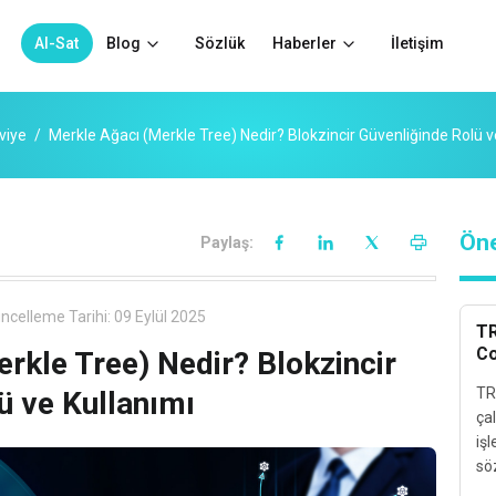
Al-Sat
Blog
Sözlük
Haberler
İletişim
eviye
Merkle Ağacı (Merkle Tree) Nedir? Blokzincir Güvenliğinde Rolü v
Öne
Paylaş:
ncelleme Tarihi:
09 Eylül 2025
TR
Co
rkle Tree) Nedir? Blokzincir
TR
ü ve Kullanımı
ça
işl
sö