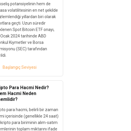
kseliş potansiyelinin hem de
asa volatilitesinin en net şekilde
lemlendiği yıllardan biri olarak
ıtlara geçti. Uzun süredir
klenen Spot Bitcoin ETF onayı,
 Ocak 2024 tarihinde ABD
nkul Kıymetler ve Borsa
misyonu (SEC) tarafından
ildi.
Başlangıç Seviyesi
ipto Para Hacmi Nedir?
lem Hacmi Neden
emlidir?
pto para hacmi, belirli bir zaman
imi içerisinde (genellikle 24 saat)
 kripto para biriminin alım-satım
emlerinin toplam miktarını ifade