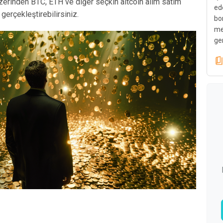
erinden BTC, ETH ve diğer seçkin altcoin alım satım
ed
 gerçekleştirebilirsiniz.
bo
me
ge