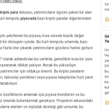
a FOMO Etkisi
tü
mik
kripto para
dünyası, yatırımcıların ilgisini çeken bir alan
hızlı tempolu
piyasada
bazı kripto paralar diğerlerinden
üyle şekillenen bu piyasa, kısa sürede büyük değer
Un
Ya
kli bir dönüşüm içinde. Bu hızlı tempolu ortamda, bazı
a fazla öne çıkarak yatırımcıların gözdesi haline geliyor.
Uni
Ha
a"
olarak adlandırılan bu varlıklar, genellikle kısa bir süre
yar
kazanarak dikkat çekiyor. Ancak bu yükselişin
Et
atırımcılar için oldukça önemli. Bu kripto paraların
Bu
tem
i, teknoloji yenilikleri veya piyasa taleplerine hızlı yanıt
kı
anabiliyor.
kul
gel
n özelliklerini anlamak için piyasa trendlerini ve bu
göz önünde bulundurmak gerekiyor. Projelerin arkasındaki
gulama alanları ve topluluk desteği gibi unsurlar, bu