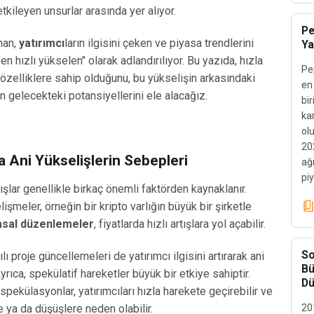
etkileyen unsurlar arasında yer alıyor.
Pe
nan,
yatırımcı
ların ilgisini çeken ve piyasa trendlerini
Ya
"en hızlı yükselen" olarak adlandırılıyor. Bu yazıda, hızla
Pe
 özelliklere sahip olduğunu, bu yükselişin arkasındaki
en
ın gelecekteki potansiyellerini ele alacağız.
bir
ka
ol
20
a Ani Yükselişlerin Sebepleri
ağ
pi
tışlar genellikle birkaç önemli faktörden kaynaklanır.
işmeler, örneğin bir kripto varlığın büyük bir şirketle
asal düzenlemeler
, fiyatlarda hızlı artışlara yol açabilir.
So
lı proje güncellemeleri de yatırımcı ilgisini artırarak ani
Bü
 Ayrıca, spekülatif hareketler büyük bir etkiye sahiptir.
Dü
ekülasyonlar, yatırımcıları hızla harekete geçirebilir ve
e ya da düşüşlere neden olabilir.
201