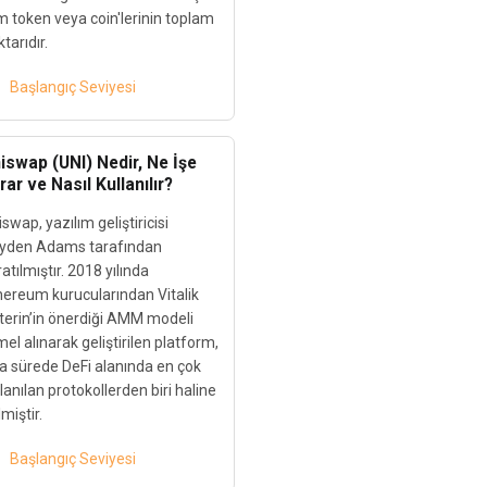
m token veya coin'lerinin toplam
tarıdır.
Başlangıç Seviyesi
iswap (UNI) Nedir, Ne İşe
rar ve Nasıl Kullanılır?
swap, yazılım geliştiricisi
yden Adams tarafından
atılmıştır. 2018 yılında
hereum kurucularından Vitalik
terin’in önerdiği AMM modeli
el alınarak geliştirilen platform,
sa sürede DeFi alanında en çok
lanılan protokollerden biri haline
miştir.
Başlangıç Seviyesi