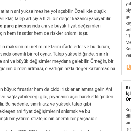
yü
piy
iyatların ani yükselmesine yol açabilir. Özellikle düşük
göz
lıklar, talep artışıyla hızlı bir değer kazancı yaşayabilir.
kay
to para piyasası
nda ani ve büyük fiyat değişimleri
be
çin hem fırsatlar hem de riskler anlamı taşır.
11
Me
aranın maksimum üretim miktarını ifade eder ve bu durum,
Ko
ında önemli bir rol oynar. Talep yükseldiğinde,
sınırlı
ver
ani ve büyük değişimler meydana gelebilir. Örneğin, bir
ilgisinin birden artması, o varlığın hızla değer kazanmasına
Kr
in büyük fırsatlar hem de ciddi riskler anlamına gelir. Ani
İş
lar sağlayabileceği gibi, piyasanın aşırı hareketliliğinden
Ön
ir. Bu nedenle, sınırlı arz ve yüksek talep gibi
Kri
çekleşen ani fiyat değişimlerini anlamak ve bu
dil
nçli bir yatırım stratejisinin önemli bir parçasıdır.
bir
işl