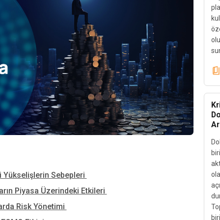
pla
kul
öze
olu
su
Kr
Do
Ar
Dol
bir
ak
i Yükselişlerin Sebepleri
ola
açı
arın Piyasa Üzerindeki Etkileri
du
larda Risk Yönetimi
Top
bi