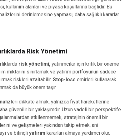
ısı, kullanım alanları ve piyasa koşullarına bağlıdır. Bu
nalizlerini derinlemesine yapması, daha sağlıklı kararlar
rlıklarda Risk Yönetimi
rlıklarda
risk yönetimi,
yatırımcılar için kritik bir öneme
tırım miktarını sınırlamak ve yatırım portföyünün sadece
rmak riskleri azaltabilir.
Stop-loss
emirleri kullanarak
unmak da büyük önem taşır.
naliz
leri dikkate almak, yalnızca fiyat hareketlerine
aha güvenilir bir yaklaşımdır. Uzun vadeli bir perspektife
galanmalardan etkilenmemek, stratejinin önemli bir
lerini ve gelişmeleri yakından takip etmek, ani
yı ve bilinçli
yatırım
kararları almaya yardımcı olur.