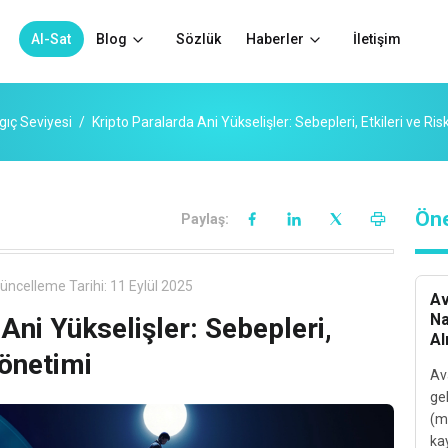
Al-Sat
Blog
Sözlük
Haberler
İletişim
gıç Seviyesi
Kripto Paralarda Ani Yükselişler: Sebepleri, Etkileri ve Ri
Öne
Paylaş:
üncelleme Tarihi:
11 Eylül 2025
Av
Na
Ani Yükselişler: Sebepleri,
Al
Yönetimi
Av
gel
(ma
kay