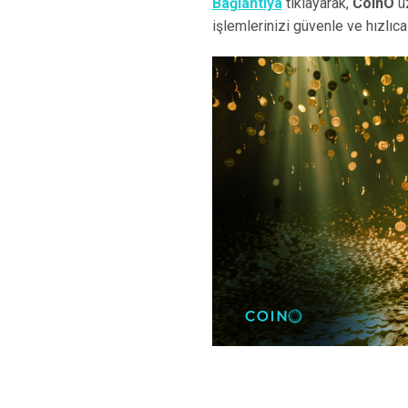
Bağlantıya
tıklayarak,
CoinO
üz
işlemlerinizi güvenle ve hızlıca