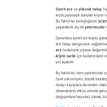
Sınırlı arz
ve
yüksek talep
, f
arzla piyasaya sunulan kripto var
Bu faktörler birleştiğinde,
krip
yaşanabilir, bu da
yatırımcılar
i
Genellikle belirli bir kripto p
arz-talep dengesinin sağlanmas
arz
nedeniyle piyasa değerinde 
kripto varlık
için kullanıcıların 
yol açabilir.
Bu faktörler, hem yatırımcılar iç
fiyat yükselişleri, büyük kazanç
dolayı kayıplara da neden olabil
dinamiklerin etkisi altında ger
değişimlere hazırlıklı olmak, bili