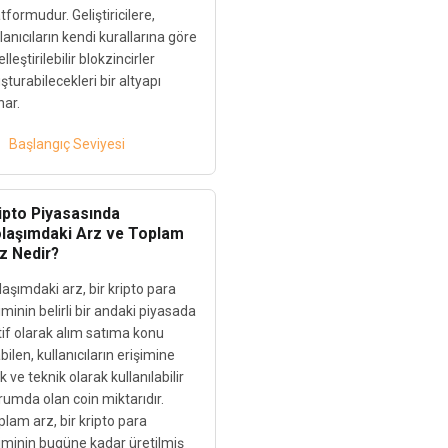
tformudur. Geliştiricilere,
lanıcıların kendi kurallarına göre
lleştirilebilir blokzincirler
şturabilecekleri bir altyapı
nar.
Başlangıç Seviyesi
ipto Piyasasında
laşımdaki Arz ve Toplam
z Nedir?
aşımdaki arz, bir kripto para
iminin belirli bir andaki piyasada
tif olarak alım satıma konu
bilen, kullanıcıların erişimine
k ve teknik olarak kullanılabilir
rumda olan coin miktarıdır.
lam arz, bir kripto para
riminin bugüne kadar üretilmiş