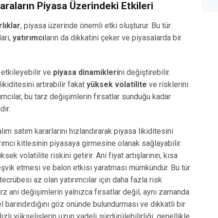
araların Piyasa Üzerindeki Etkileri
lıklar
, piyasa üzerinde önemli etki oluşturur. Bu tür
ları,
yatırımcı
ların da dikkatini çeker ve piyasalarda bir
 etkileyebilir ve
piyasa dinamikleri
ni değiştirebilir.
ikiditesini artırabilir fakat
yüksek volatilite
ve risklerini
rımcılar, bu tarz değişimlerin fırsatlar sunduğu kadar
dır.
 alım satım kararlarını hızlandırarak
piyasa likiditesini
tırımcı kitlesinin piyasaya girmesine olanak sağlayabilir.
yüksek
volatilite
riskini getirir. Ani fiyat artışlarının, kısa
teşvik etmesi ve balon etkisi yaratması mümkündür. Bu tür
 tecrübesi az olan yatırımcılar için daha fazla risk
 tarz ani değişimlerin yalnızca fırsatlar değil, aynı zamanda
l barındırdığını göz önünde bulundurması ve dikkatli bir
zlı yükselişlerin uzun vadeli sürdürülebilirliği, genellikle