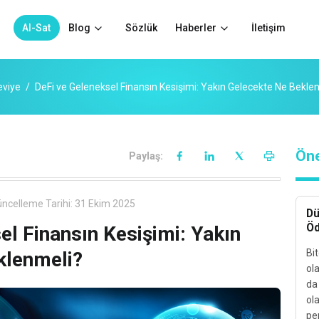
Al-Sat
Blog
Sözlük
Haberler
İletişim
eviye
DeFi ve Geleneksel Finansın Kesişimi: Yakın Gelecekte Ne Bekle
Öne
Paylaş:
ncelleme Tarihi:
31 Ekim 2025
Dü
Öd
el Finansın Kesişimi: Yakın
Bit
klenmeli?
ol
da
ola
pe