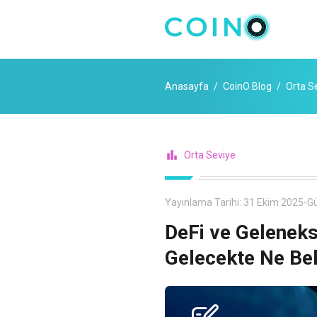
Anasayfa
CoinO Blog
Orta S
Orta Seviye
Yayınlama Tarihi:
31 Ekim 2025
-
Gü
DeFi ve Geleneks
Gelecekte Ne Be