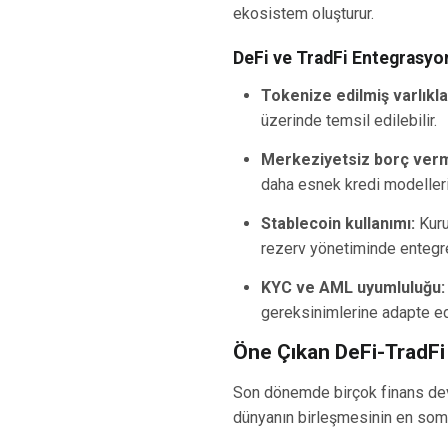
ekosistem oluşturur.
DeFi ve TradFi Entegrasyo
Tokenize edilmiş varlıkla
üzerinde temsil edilebilir.
Merkeziyetsiz borç verm
daha esnek kredi modelleri g
Stablecoin kullanımı:
Kuru
rezerv yönetiminde entegre
KYC ve AML uyumluluğu:
gereksinimlerine adapte edi
Öne Çıkan DeFi-TradFi İ
Son dönemde birçok finans devi
dünyanın birleşmesinin en somu