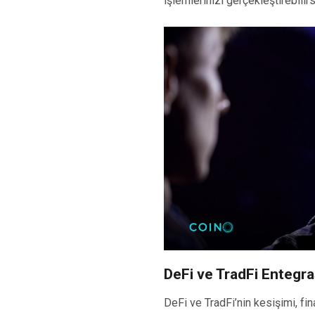
işlemlerinizi gerçekleştirebilirs
DeFi ve TradFi Entegr
DeFi ve TradFi’nin kesişimi, f