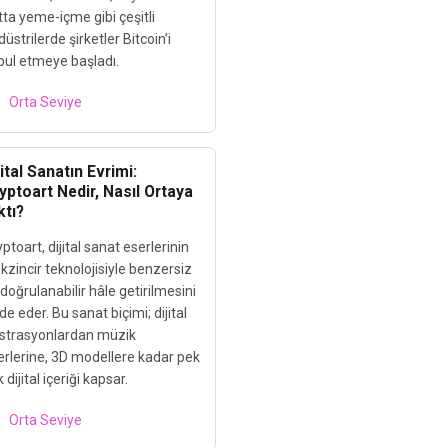
tta yeme-içme gibi çeşitli
üstrilerde şirketler Bitcoin’i
bul etmeye başladı.
Orta Seviye
jital Sanatın Evrimi:
yptoart Nedir, Nasıl Ortaya
ktı?
ptoart, dijital sanat eserlerinin
kzincir teknolojisiyle benzersiz
doğrulanabilir hâle getirilmesini
de eder. Bu sanat biçimi; dijital
lüstrasyonlardan müzik
erlerine, 3D modellere kadar pek
 dijital içeriği kapsar.
Orta Seviye