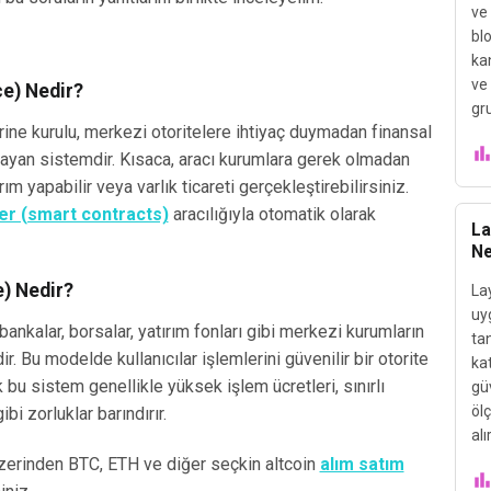
ve 
blo
ka
ve 
ce) Nedir?
gru
erine kurulu, merkezi otoritelere ihtiyaç duymadan finansal
layan sistemdir. Kısaca, aracı kurumlara gerek olmadan
tırım yapabilir veya varlık ticareti gerçekleştirebilirsiniz.
ler (smart contracts)
aracılığıyla otomatik olarak
La
Ne
e) Nedir?
La
uy
bankalar, borsalar, yatırım fonları gibi merkezi kurumların
ta
r. Bu modelde kullanıcılar işlemlerini güvenilir bir otorite
ka
k bu sistem genellikle yüksek işlem ücretleri, sınırlı
güv
ölç
bi zorluklar barındırır.
alır
erinden BTC, ETH ve diğer seçkin altcoin
alım satım