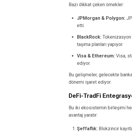
Bazı dikkat çeken örnekler:
JPMorgan & Polygon:
JPM
etti.
BlackRock:
Tokenizasyon ala
taşıma planları yapıyor.
Visa & Ethereum:
Visa, st
ediyor.
Bu gelişmeler, gelecekte bankal
dönemi işaret ediyor.
DeFi-TradFi Entegrasy
Bu iki ekosistemin birleşimi he
avantaj yaratır:
Şeffaflık:
Blokzincir kayıtla