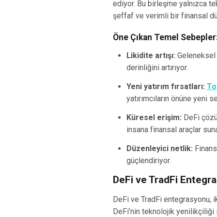
ediyor. Bu birleşme yalnızca te
şeffaf ve verimli bir finansal d
Öne Çıkan Temel Sebepler
Likidite artışı:
Geleneksel v
derinliğini artırıyor.
Yeni yatırım fırsatları:
To
yatırımcıların önüne yeni se
Küresel erişim:
DeFi çözüm
insana finansal araçlar suna
Düzenleyici netlik:
Finansa
güçlendiriyor.
DeFi ve TradFi Entegr
DeFi ve TradFi entegrasyonu, iki
DeFi’nin teknolojik yenilikçiliği