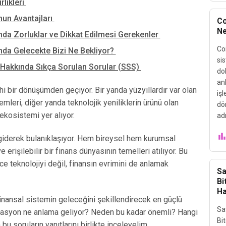
rlikleri
un Avantajları
Co
Ne
da Zorluklar ve Dikkat Edilmesi Gerekenler
Co
da Gelecekte Bizi Ne Bekliyor?
sis
Hakkında Sıkça Sorulan Sorular (SSS)
dol
anl
hi bir dönüşümden geçiyor. Bir yanda yüzyıllardır var olan
işl
mleri, diğer yanda teknolojik yeniliklerin ürünü olan
dö
ekosistemi yer alıyor.
adr
 giderek bulanıklaşıyor. Hem bireysel hem kurumsal
ve erişilebilir bir finans dünyasının temelleri atılıyor. Bu
 teknolojiyi değil, finansın evrimini de anlamak
Sa
Bi
Ha
inansal sistemin geleceğini şekillendirecek en güçlü
Sa
grasyon ne anlama geliyor? Neden bu kadar önemli? Hangi
Bi
bu soruların yanıtlarını birlikte inceleyelim.