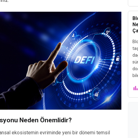
iniz.
Bl
Ne
Ça
Blo
taş
dağ
sür
do
bil
asyonu Neden Önemlidir?
inansal ekosistemin evriminde yeni bir dönemi temsil