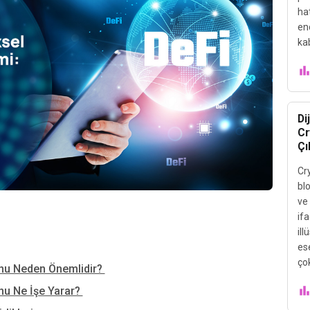
ha
end
ka
Di
Cr
Çı
Cry
blo
ve 
ifa
il
es
çok
onu Neden Önemlidir?
nu Ne İşe Yarar?