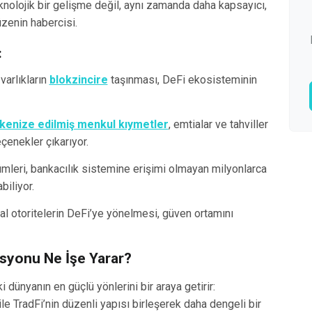
knolojik bir gelişme değil, aynı zamanda daha kapsayıcı,
üzenin habercisi.
:
arlıkların
blokzincire
taşınması, DeFi ekosisteminin
kenize edilmiş menkul kıymetler
, emtialar ve tahviller
çenekler çıkarıyor.
leri, bankacılık sistemine erişimi olmayan milyonlarca
biliyor.
l otoritelerin DeFi’ye yönelmesi, güven ortamını
asyonu Ne İşe Yarar?
 dünyanın en güçlü yönlerini bir araya getirir:
 ile TradFi’nin düzenli yapısı birleşerek daha dengeli bir