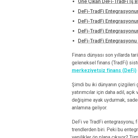
Öne Çıkan DeFi-TradFi İş Bi
DeFi-TradFi Entegrasyonun
DeFi-TradFi Entegrasyonun
DeFi-TradFi Entegrasyonun
DeFi-TradFi Entegrasyonu 
Finans dünyası son yıllarda tari
geleneksel finans (TradFi) siste
merkeziyetsiz finans (DeFi)
Şimdi bu iki dünyanın çizgileri
yatırımcılar için daha adil, açık 
değişime ayak uydurmak, sadece
anlamına geliyor.
DeFi ve TradFi entegrasyonu, f
trendlerden biri. Peki bu ente
yenilikler ön plana çıkıyor? Tüm 