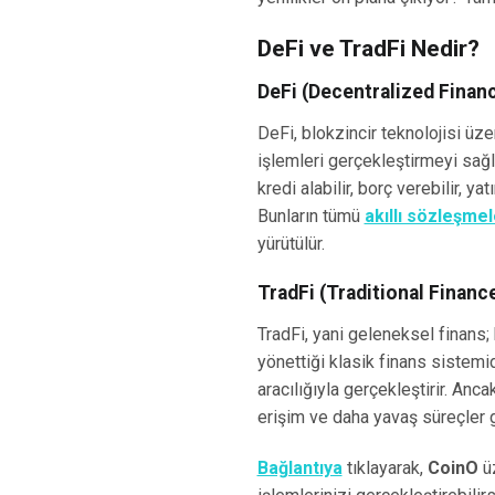
DeFi ve TradFi Nedir?
DeFi (Decentralized Finan
DeFi, blokzincir teknolojisi üz
işlemleri gerçekleştirmeyi sağ
kredi alabilir, borç verebilir, ya
Bunların tümü
akıllı sözleşme
yürütülür.
TradFi (Traditional Financ
TradFi, yani geleneksel finans; 
yönettiği klasik finans sistemidi
aracılığıyla gerçekleştirir. Anca
erişim ve daha yavaş süreçler gi
Bağlantıya
tıklayarak,
CoinO
üz