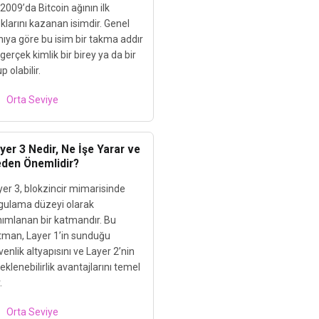
2009’da Bitcoin ağının ilk
klarını kazanan isimdir. Genel
nıya göre bu isim bir takma addır
gerçek kimlik bir birey ya da bir
p olabilir.
Orta Seviye
yer 3 Nedir, Ne İşe Yarar ve
den Önemlidir?
yer 3, blokzincir mimarisinde
gulama düzeyi olarak
nımlanan bir katmandır. Bu
tman, Layer 1’in sunduğu
enlik altyapısını ve Layer 2’nin
eklenebilirlik avantajlarını temel
.
Orta Seviye