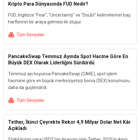
Kripto Para Dünyasında FUD Nedir?
FUD; İngilizce "Fear", "Uncertainty" ve "Doubt" kelimelerinin baş
harflerinin bir araya gelmesi ile oluşur.
Tüm Seviyeler
PancakeSwap Temmuz Ayında Spot Hacme Göre En
Büyük DEX Olarak Liderliğini Sürdürdü
Temmuz ayı boyunca PancakeSwap (CAKE), spot işlem
hacmine göre en büyük merkeziyetsiz borsa (DEX) konumunu
daha da güçlendirdi.
Tüm Seviyeler
Tether, İkinci Çeyrekte Rekor 4,9 Milyar Dolar Net Kâr
Açıkladı
Stabil kripto para USDT'nin ihraççısı olan Tether, 2025’in ikinci