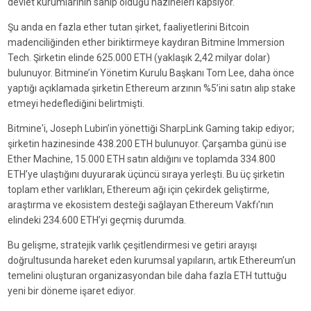
devlet kurumlarının sahip olduğu hazineleri kapsıyor.
Şu anda en fazla ether tutan şirket, faaliyetlerini Bitcoin
madenciliğinden ether biriktirmeye kaydıran Bitmine Immersion
Tech. Şirketin elinde 625.000 ETH (yaklaşık 2,42 milyar dolar)
bulunuyor. Bitmine’in Yönetim Kurulu Başkanı Tom Lee, daha önce
yaptığı açıklamada şirketin Ethereum arzının %5’ini satın alıp stake
etmeyi hedeflediğini belirtmişti.
Bitmine'i, Joseph Lubin’in yönettiği SharpLink Gaming takip ediyor;
şirketin hazinesinde 438.200 ETH bulunuyor. Çarşamba günü ise
Ether Machine, 15.000 ETH satın aldığını ve toplamda 334.800
ETH’ye ulaştığını duyurarak üçüncü sıraya yerleşti. Bu üç şirketin
toplam ether varlıkları, Ethereum ağı için çekirdek geliştirme,
araştırma ve ekosistem desteği sağlayan Ethereum Vakfı’nın
elindeki 234.600 ETH’yi geçmiş durumda.
Bu gelişme, stratejik varlık çeşitlendirmesi ve getiri arayışı
doğrultusunda hareket eden kurumsal yapıların, artık Ethereum’un
temelini oluşturan organizasyondan bile daha fazla ETH tuttuğu
yeni bir döneme işaret ediyor.