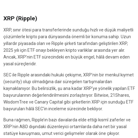
XRP (Ripple)
XRP, sınır ötesi para transferlerinde sunduğu hızlı ve düşük maliyetli
çözümlerle kripto para dünyasında önemli bir konuma sahip. Uzun
yıllardır piyasada olan ve Ripple şirketi tarafından geliştirilen XRP,
2025 yılı için ETF onayı bekleyen kripto varlıklar arasında yer alır.
Ancak, XRP’nin ETF sürecindeki en büyük engel, hâlâ devam eden
yasal süreçleridir.
SEC ile Ripple arasındaki hukuki çekişme, XRP’nin bir menkul kıymet
(security) olup olmadığına dair süregelen tartışmalardan
kaynaklanıyor. Bu belirsizlik, şu ana kadar XRP’ye yönelik yapılan ETF
başvurularının değerlendirilmesini zorlaştırıyor. Bitwise, 21Shares,
WisdomTree ve Canary Capital gibi şirketlerin XRP için sunduğu ETF
başvuruları hâlâ SEC’in inceleme sürecinde bekliyor.
Buna rağmen, Ripple’ın bazı davalarda elde ettiği kısmî zaferler ve
XRP’nin ABD dışındaki düzenleyici ortamlarda daha net bir yasal
statüye kavuşması, umut verici gelişmeler olarak öne çıkıyor.