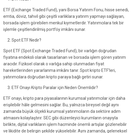
ETF (Exchange Traded Fund), yani Borsa Yatırım Fonu; hisse senedi,
emtia, döviz, tahvil gibi çeşitli varlıklara yatırım yapmayı sağlayan,
borsada işlem görebilen menkul kıymetlerdir. Yatırımcılara tek bir
işlemle çeşitlendirilmiş portföy imkânı sunar.
Spot ETF Nedir?
Spot ETF (Spot Exchange Traded Fund), bir varlığın doğrudan
fiyatına endeksli olarak tasarlanan ve borsada işlem gören yatırım
aracıdır. Fiziksel olarak o varlığa sahip olunmadan fiyat
hareketlerinden yararlanma imkânı tanır. Spot kripto ETF'leri,
yatırımcılara doğrudan kripto paraya bağlı getiri sunar.
ETF Onayı Kripto Paralar için Neden Önemlidir?
ETF onayı, kripto para piyasalarının kurumsal yatırımcılar için daha
erişilebilir hâle gelmesini sağlar. Bu, yalnızca bireysel değil aynı
zamanda büyük ölçekli kurumsal yatırımcıların da sektöre adım
atmasını kolaylaştırır. SEC gibi düzenleyici kurumların onayıyla
birlikte, dijital varlıkların işlem hacminde önemli artışlar gözlenebilir
ve likidite de belirgin şekilde yükselebilir. Aynı zamanda, geleneksel