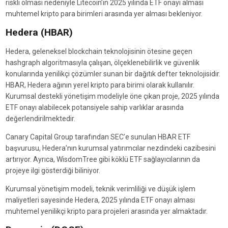
riskli olması nedeniyle Litecoin’in 2025 yılında ETF onayı alması
muhtemel kripto para birimleri arasında yer alması bekleniyor.
Hedera (HBAR)
Hedera, geleneksel blockchain teknolojisinin ötesine geçen
hashgraph algoritmasıyla çalışan, ölçeklenebilirlik ve güvenlik
konularında yenilikçi çözümler sunan bir dağıtık defter teknolojisidir.
HBAR, Hedera ağının yerel kripto para birimi olarak kullanılır.
Kurumsal destekli yönetişim modeliyle öne çıkan proje, 2025 yılında
ETF onayı alabilecek potansiyele sahip varlıklar arasında
değerlendirilmektedir.
Canary Capital Group tarafından SEC’e sunulan HBAR ETF
başvurusu, Hedera’nın kurumsal yatırımcılar nezdindeki cazibesini
artırıyor. Ayrıca, WisdomTree gibi köklü ETF sağlayıcılarının da
projeye ilgi gösterdiği biliniyor.
Kurumsal yönetişim modeli, teknik verimliliği ve düşük işlem
maliyetleri sayesinde Hedera, 2025 yılında ETF onayı alması
muhtemel yenilikçi kripto para projeleri arasında yer almaktadır.