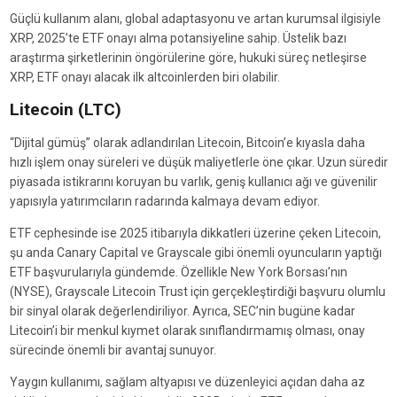
Güçlü kullanım alanı, global adaptasyonu ve artan kurumsal ilgisiyle
XRP, 2025’te ETF onayı alma potansiyeline sahip. Üstelik bazı
araştırma şirketlerinin öngörülerine göre, hukuki süreç netleşirse
XRP, ETF onayı alacak ilk altcoinlerden biri olabilir.
Litecoin (LTC)
“Dijital gümüş” olarak adlandırılan Litecoin, Bitcoin’e kıyasla daha
hızlı işlem onay süreleri ve düşük maliyetlerle öne çıkar. Uzun süredir
piyasada istikrarını koruyan bu varlık, geniş kullanıcı ağı ve güvenilir
yapısıyla yatırımcıların radarında kalmaya devam ediyor.
ETF cephesinde ise 2025 itibarıyla dikkatleri üzerine çeken Litecoin,
şu anda Canary Capital ve Grayscale gibi önemli oyuncuların yaptığı
ETF başvurularıyla gündemde. Özellikle New York Borsası’nın
(NYSE), Grayscale Litecoin Trust için gerçekleştirdiği başvuru olumlu
bir sinyal olarak değerlendiriliyor. Ayrıca, SEC’nin bugüne kadar
Litecoin’i bir menkul kıymet olarak sınıflandırmamış olması, onay
sürecinde önemli bir avantaj sunuyor.
Yaygın kullanımı, sağlam altyapısı ve düzenleyici açıdan daha az