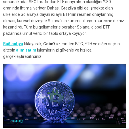
sonuna kadar SEC tarafından ETF onayı alma olasılığını %80
oranında ihtimal veriyor. Dahası, Brezilya gibi gelişmekte olan
ülkelerde Solana’ya dayalı iki ayrı ETF'nin resmen onaylanmış
olması, küresel düzeyde Solana’nın kurumsallaşma sürecine de hız
kazandırdı. Tüm bu gelişmelerle beraber Solana, global ETF
pazarında umut verici bir tablo ortaya koyuyor.
Bağlantıya
tıklayarak,
CoinO
üzerinden BTC, ETH ve diğer seçkin
altcoin
alım satım
işlemlerinizi güvenle ve hızlıca
gerçekleştirebilirsiniz.